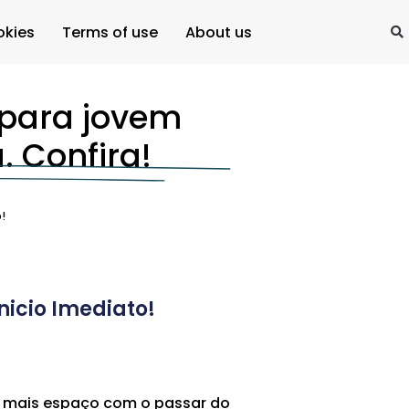
okies
Terms of use
About us
para jovem
. Confira!
!
icio Imediato!
do mais espaço com o passar do