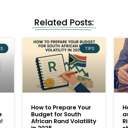
Related Posts:
BS
TIPS
How to Prepare Your
H
e
Budget for South
a
!
African Rand Volatility
R