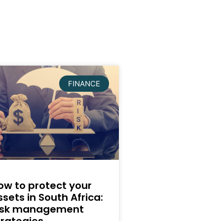
FINANCE
ow to protect your
ssets in South Africa:
isk management